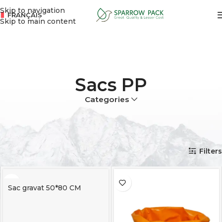
Skip to navigation
FRANÇAIS
Skip to main content
Sacs PP
Categories
Nous proposons des sacs de différentes tailles, adaptés à de
nombreux usages. Pour expédier chaussures et vêtements,
ou encore pour les déchets de construction
Accueil
boutique
Sacs PP
Filters
Sac gravat 50*80 CM